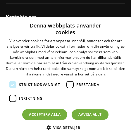
Kontakta oss
Denna webbplats använder
Naturskyddsföreningen i Lidköping
cookies
Sunnersberg Torpa 33
Vi använder cookies för att anpassa innehåll, annonser och för att
531 98 Lidköping
analysera vår trafik. Vi delar också information om din användning av
0702390626
vår webbplats med våra reklam- och analyspartners som kan
kombinera den med annan information som du har tillhandahållit
Maila oss
dem eller som de har samlat in från din användning av deras tjänster.
Du kan när som helst ta tillbaka ditt samtycke genom att klicka på den
lilla ikonen i det nedre vänstra hörnet på sidan.
STRIKT NÖDVÄNDIGT
PRESTANDA
Den här webbplatsen drivs av
Glesys AB
med
Bra
Miljöval-märkt
el från
Falkenberg Energi
INRIKTNING
©
2026
Naturskyddsföreningen
Om personuppgifter
ACCEPTERA ALLA
AVVISA ALLT
Om cookies
VISA DETALJER